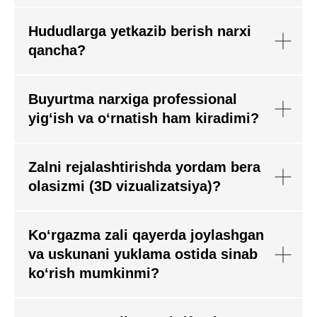
Hududlarga yetkazib berish narxi
qancha?
Buyurtma narxiga professional
yig‘ish va o‘rnatish ham kiradimi?
Zalni rejalashtirishda yordam bera
olasizmi (3D vizualizatsiya)?
Ko‘rgazma zali qayerda joylashgan
va uskunani yuklama ostida sinab
ko‘rish mumkinmi?