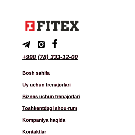
+998 (78) 333-12-00
+998 (78) 333-12-00
Bosh sahifa
Bosh sahifa
Uy uchun trenajorlari
Uy uchun trenajorlari
Biznes uchun trenajorlari
Biznes uchun trenajorlari
Toshkentdagi shou-rum
Toshkentdagi shou-rum
Kompaniya haqida
Kompaniya haqida
Kontaktlar
Kontaktlar