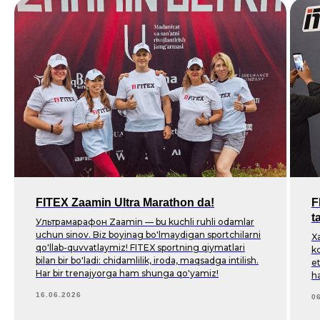
FITEX Zaamin Ultra Marathon da!
F
t
Ультрамарафон Zaamin — bu kuchli ruhli odamlar
uchun sinov. Biz boyinag bo'lmaydigan sportchilarni
Xa
qo'llab-quvvatlaymiz! FITEX sportning qiymatlari
k
bilan bir bo'ladi: chidamlilik, iroda, maqsadga intilish.
et
Har bir trenajyorga ham shunga qo'yamiz!
h
16.06.2026
0