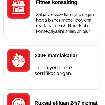
Ruxsat etilgan 24/7 xizmat
ko‘rsatish markazi
Xususiy servis markazi va
istalgan vaqtda xizmat
ko‘rsatish.
Fitnes zallarini
avtomatlashtirish
SKUD, onlayn qulflar va
CRM bilan integratsiya.