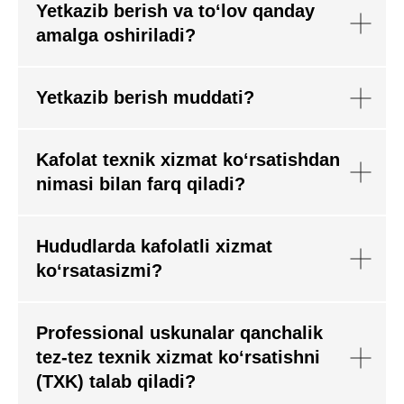
Yetkazib berish va to‘lov qanday
amalga oshiriladi?
Yetkazib berish muddati?
Kafolat texnik xizmat ko‘rsatishdan
nimasi bilan farq qiladi?
Hududlarda kafolatli xizmat
ko‘rsatasizmi?
Professional uskunalar qanchalik
tez-tez texnik xizmat ko‘rsatishni
(TXK) talab qiladi?