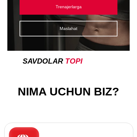
Trenajerlarga
Maslahat
NIMA UCHUN BIZ?
SAVDOLAR
TOPI
Impulse - jahon
darajasidagi megazavod
160 000 m2 sport
trenajyorlari ishlab chiqarish.