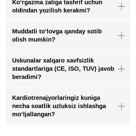
Ko‘rgazma zaliga tashrif uchun
oldindan yozilish kerakmi?
Muddatli to‘lovga qanday sotib
olish mumkin?
Uskunalar xalqaro xavfsizlik
standartlariga (CE, ISO, TUV) javob
beradimi?
Kardiotrenajyorlaringiz kuniga
necha soatlik uzluksiz ishlashga
mo‘ljallangan?