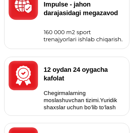
12 oydan 24 oygacha
kafolat
Chegirmalarning
moslashuvchan tizimi.Yuridik
shaxslar uchun bo‘lib to‘lash
Fitnes konsalting
Xalqaro ekspertlarni jalb qilgan
holda biznes modeli bo‘yicha
maslahat berish, fitnes klubi
konsepsiyasini ishlab chiqish.
200+ mamlakatlar
Trenajyorlarimiz
sertifikatlangan.