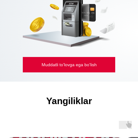
Muddatli to'lovga ega bo'lish
Yangiliklar