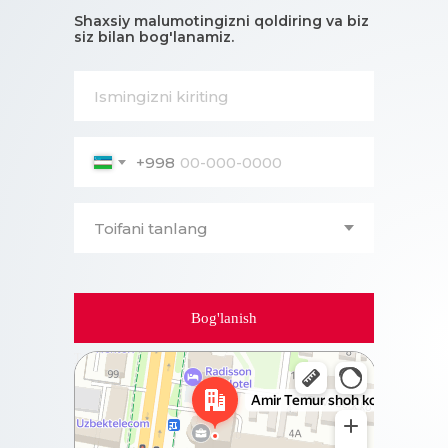
Shaxsiy malumotingizni qoldiring va biz
siz bilan bog'lanamiz.
+998
Bog'lanish
Ташкент
Проспект Амира Темура, 88А на карте Ташкента,
ближайшее метро Бадамзар — Яндекс Карты