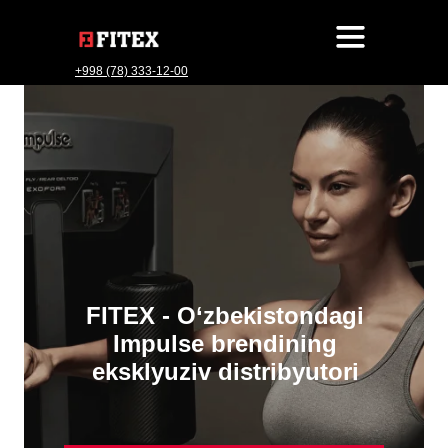
+998 (78) 333-12-00
FITEX - O‘zbekistondagi
Impulse brendining
eksklyuziv distribyutori