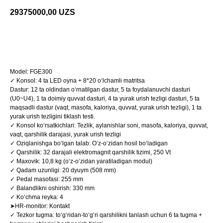
29375000,00
UZS
Shaxsiy konsultatsiya olish
Model: FGE300
✓ Konsol: 4 ta LED oyna + 8*20 o‘lchamli matritsa
Dastur: 12 ta oldindan o‘rnatilgan dastur, 5 ta foydalanuvchi dasturi
(U0~U4), 1 ta doimiy quvvat dasturi, 4 ta yurak urish tezligi dasturi, 5 ta
maqsadli dastur (vaqt, masofa, kaloriya, quvvat, yurak urish tezligi), 1 ta
yurak urish tezligini tiklash testi.
✓ Konsol ko‘rsatkichlari: Tezlik, aylanishlar soni, masofa, kaloriya, quvvat,
vaqt, qarshilik darajasi, yurak urish tezligi
✓ Oziqlanishga bo‘lgan talab: O‘z-o‘zidan hosil bo‘ladigan
✓ Qarshilik: 32 darajali elektromagnit qarshilik tizimi, 250 Vt
✓ Maxovik: 10,8 kg (o‘z-o‘zidan yaratiladigan modul)
✓ Qadam uzunligi: 20 dyuym (508 mm)
✓ Pedal masofasi: 255 mm
✓ Balandlikni oshirish: 330 mm
✓ Ko‘chma reyka: 4
➤HR-monitor: Kontakt
✓ Tezkor tugma: to‘g‘ridan-to‘g‘ri qarshilikni tanlash uchun 6 ta tugma +