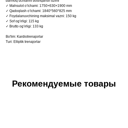
barmoq uchlarini boshqarish tizimi
✓ Mahsulot o‘lchami: 1750×630×1900 mm
✓ Qadoqlash o‘lchami: 1840*560*825 mm
✓ Foydalanuvchining maksimal vazni: 150 kg
✓ Sof og‘irligi: 115 kg
✓ Brutto og‘irligi: 133 kg
Bo'lim: Kardiotrenajorlar
Turi: Elliptik trenajorlar
Рекомендуемые товары