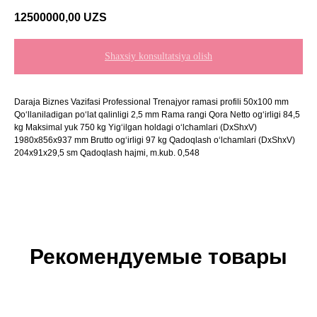
12500000,00
UZS
Shaxsiy konsultatsiya olish
Daraja Biznes Vazifasi Professional Trenajyor ramasi profili 50x100 mm
Qo‘llaniladigan po‘lat qalinligi 2,5 mm Rama rangi Qora Netto og‘irligi 84,5
kg Maksimal yuk 750 kg Yig‘ilgan holdagi o‘lchamlari (DxShxV)
1980x856x937 mm Brutto og‘irligi 97 kg Qadoqlash o‘lchamlari (DxShxV)
204x91x29,5 sm Qadoqlash hajmi, m.kub. 0,548
Рекомендуемые товары