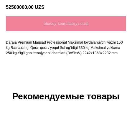
52500000,00
UZS
Shaxsiy konsultatsiya olish
Daraja Premium Maqsad Professional Maksimal foydalanuvchi vazni 150
kg Rama rangi Qora, qora / yoqut Sof og‘irligi 330 kg Maksimal yuklama
250 kg Yig‘ilgan trenajyor o‘lchamlari (DxShxV) 2242x1368x2232 mm
Рекомендуемые товары