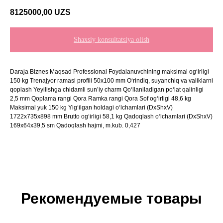
8125000,00
UZS
Shaxsiy konsultatsiya olish
Daraja Biznes Maqsad Professional Foydalanuvchining maksimal og‘irligi
150 kg Trenajyor ramasi profili 50x100 mm O‘rindiq, suyanchiq va valiklarni
qoplash Yeyilishga chidamli sun’iy charm Qo‘llaniladigan po‘lat qalinligi
2,5 mm Qoplama rangi Qora Ramka rangi Qora Sof og‘irligi 48,6 kg
Maksimal yuk 150 kg Yig‘ilgan holdagi o‘lchamlari (DxShxV)
1722x735x898 mm Brutto og‘irligi 58,1 kg Qadoqlash o‘lchamlari (DxShxV)
169x64x39,5 sm Qadoqlash hajmi, m.kub. 0,427
Рекомендуемые товары