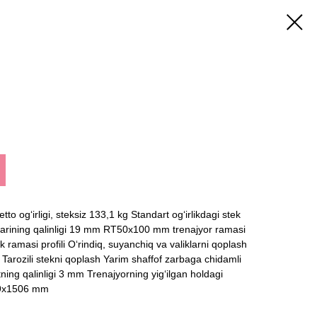
 og‘irligi, steksiz 133,1 kg Standart og‘irlikdagi stek
italarining qalinligi 19 mm RT50x100 mm trenajyor ramasi
k ramasi profili O‘rindiq, suyanchiq va valiklarni qoplash
 Tarozili stekni qoplash Yarim shaffof zarbaga chidamli
atning qalinligi 3 mm Trenajyorning yig‘ilgan holdagi
89x1506 mm