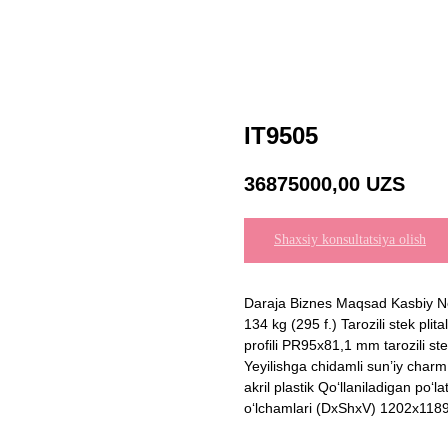
IT9505
36875000,00
UZS
Shaxsiy konsultatsiya olish
Daraja Biznes Maqsad Kasbiy Netto
134 kg (295 f.) Tarozili stek pl
profili PR95x81,1 mm tarozili ste
Yeyilishga chidamli sun’iy charm
akril plastik Qo‘llaniladigan po‘l
o‘lchamlari (DxShxV) 1202x11