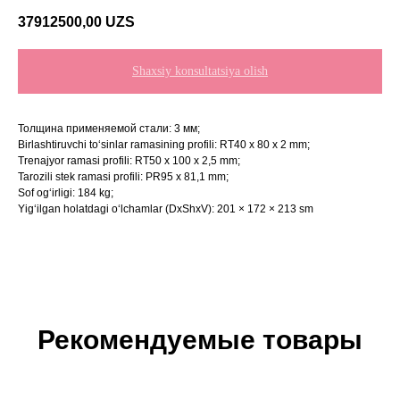
37912500,00
UZS
Shaxsiy konsultatsiya olish
Толщина применяемой стали: 3 мм;
Birlashtiruvchi to‘sinlar ramasining profili: RT40 x 80 x 2 mm;
Trenajyor ramasi profili: RT50 x 100 x 2,5 mm;
Tarozili stek ramasi profili: PR95 x 81,1 mm;
Sof og‘irligi: 184 kg;
Yig‘ilgan holatdagi o‘lchamlar (DxShxV): 201 × 172 × 213 sm
Рекомендуемые товары