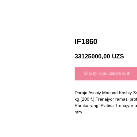
IF1860
33125000,00
UZS
Shaxsiy konsultatsiya olish
Daraja Asosiy Maqsad Kasbiy Sof o
kg (200 f.) Trenajyor ramasi prof
Ramka rangi Platina Trenajyor 
mm