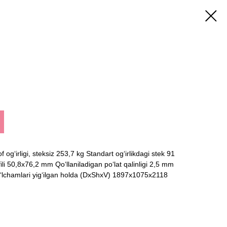
g‘irligi, steksiz 253,7 kg Standart og‘irlikdagi stek 91
ili 50,8x76,2 mm Qo‘llaniladigan po‘lat qalinligi 2,5 mm
o‘lchamlari yig‘ilgan holda (DxShxV) 1897x1075x2118