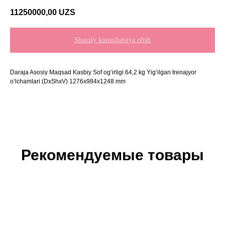
11250000,00
UZS
Shaxsiy konsultatsiya olish
Daraja Asosiy Maqsad Kasbiy Sof og‘irligi 64,2 kg Yig‘ilgan trenajyor
o‘lchamlari (DxShxV) 1276x984x1248 mm
Рекомендуемые товары