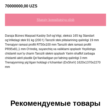
70000000,00
UZS
Shaxsiy konsultatsiya olish
Daraja Biznes Maqsad Kasbiy Sof og‘irligi, steksiz 165 kg Standart
og‘irlikdagi stek 91 kg (200 f.) Tarozili stek plitalarining qalinligi 19 mm
Trenajyor ramasi profili RT50x100 mm Tarozili stek ramasi profili
PR95x81,1 mm O‘rindiq, suyanchiq va valiklarni qoplash Yeyilishga
chidamli sun’iy charm Tarozili stekni qoplash Yarim shaffof zarbaga
chidamli akril plastik Qo‘llaniladigan po‘latning qalinligi 3 mm
Trenajyorning yig‘ilgan holdagi o‘lchamlari (DxShxV) 1620x1370x2270
mm
Рекомендуемые товары