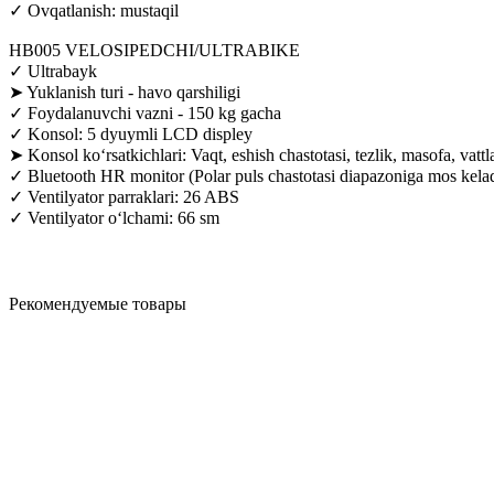
✓ Ovqatlanish: mustaqil
HB005 VELOSIPEDCHI/ULTRABIKE
✓ Ultrabayk
➤ Yuklanish turi - havo qarshiligi
✓ Foydalanuvchi vazni - 150 kg gacha
✓ Konsol: 5 dyuymli LCD displey
➤ Konsol ko‘rsatkichlari: Vaqt, eshish chastotasi, tezlik, masofa, vattlar
✓ Bluetooth HR monitor (Polar puls chastotasi diapazoniga mos kelad
✓ Ventilyator parraklari: 26 ABS
✓ Ventilyator o‘lchami: 66 sm
Рекомендуемые товары