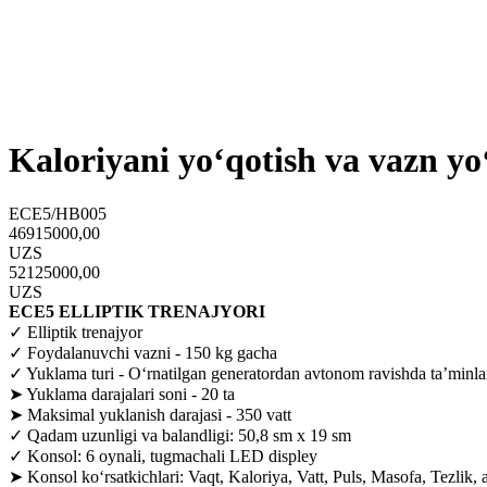
Kaloriyani yo‘qotish va vazn yo
ECE5/HB005
46915000,00
UZS
52125000,00
UZS
ECE5 ELLIPTIK TRENAJYORI
✓ Elliptik trenajyor
✓ Foydalanuvchi vazni - 150 kg gacha
✓ Yuklama turi - O‘rnatilgan generatordan avtonom ravishda ta’minla
➤ Yuklama darajalari soni - 20 ta
➤ Maksimal yuklanish darajasi - 350 vatt
✓ Qadam uzunligi va balandligi: 50,8 sm x 19 sm
✓ Konsol: 6 oynali, tugmachali LED displey
➤ Konsol ko‘rsatkichlari: Vaqt, Kaloriya, Vatt, Puls, Masofa, Tezlik, 