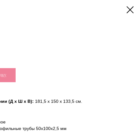
дку
ии (Д х Ш х В):
181,5 x 150 x 133,5 см.
ное
офильные трубы 50х100х2,5 мм