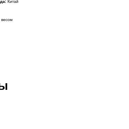
да:
Китай
 весом
ры