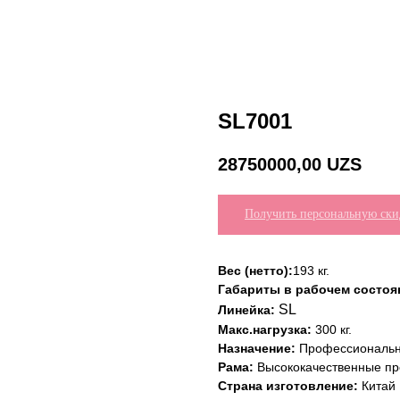
SL7001
28750000,00
UZS
Получить персональную ски
Вес (нетто):
193 кг.
Габариты в рабочем состоян
SL
Линейка:
Макс.нагрузка:
300 кг.
Назначение:
Профессиональ
Рама:
Высококачественные пр
Страна изготовление:
Китай