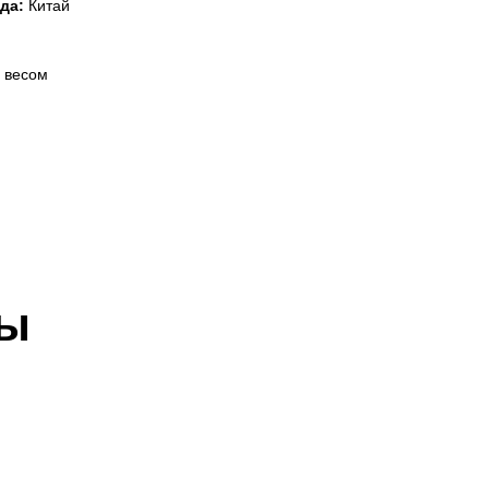
да:
Китай
 весом
ры