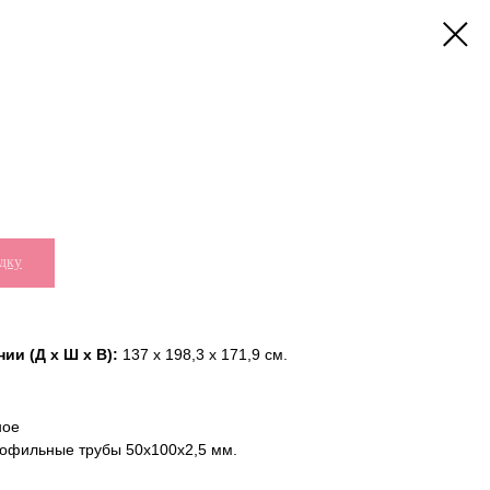
дку
ии (Д х Ш х В):
137 x 198,3 x 171,9 см.
ное
офильные трубы 50х100х2,5 мм.