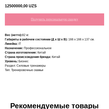
12500000,00
UZS
Получить персональную скидку
Вес (нетто):
82 кг.
Габариты в рабочем состоянии (Д х Ш х В):
166 х 166 х 137 см.
Линейка:
IT
Назначение:
Профессиональное
Страна изготовление:
Китай
Страна происхождения бренда:
Китай
Уровень:
Бизнес
Раздел: Силовые тренажеры
Тип: Тренировочные скамьи
Рекомендуемые товары