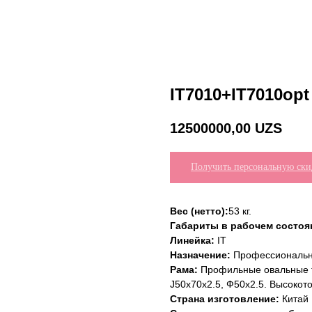
IT7010+IT7010opt
12500000,00
UZS
Получить персональную ски
Вес (нетто):
53 кг.
Габариты в рабочем состоян
Линейка:
IT
Назначение:
Профессиональ
Рама:
Профильные овальные т
J50x70x2.5, Ф50x2.5. Высокот
Страна изготовление:
Китай