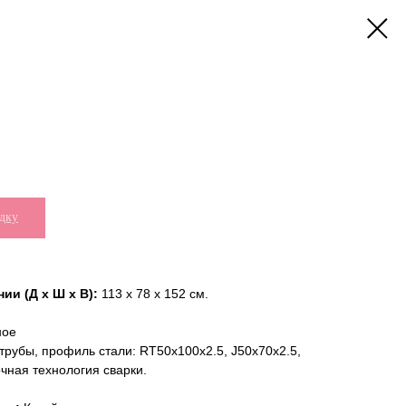
дку
ии (Д х Ш х В):
113 х 78 х 152 см.
ное
рубы, профиль стали: RT50x100x2.5, J50x70x2.5,
очная технология сварки.