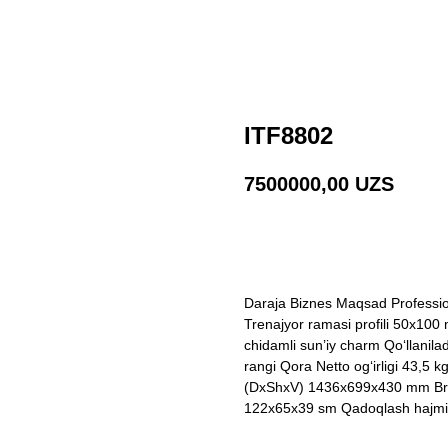
ITF8802
7500000,00
UZS
Shaxsiy konsultatsiya ol
Daraja Biznes Maqsad Professio
Trenajyor ramasi profili 50x100 
chidamli sun’iy charm Qo‘llanil
rangi Qora Netto og‘irligi 43,5 
(DxShxV) 1436x699x430 mm Brutt
122x65x39 sm Qadoqlash hajmi,