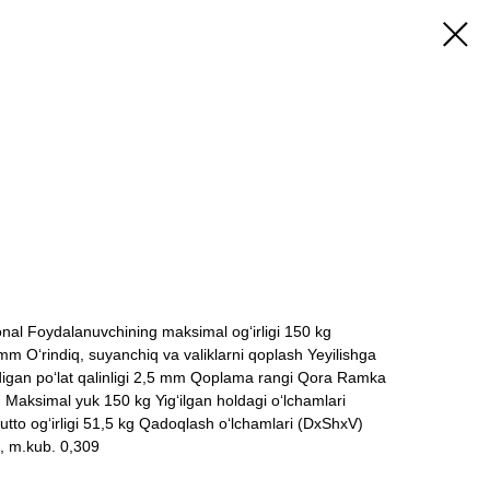
ish
nal Foydalanuvchining maksimal og‘irligi 150 kg
mm O‘rindiq, suyanchiq va valiklarni qoplash Yeyilishga
adigan po‘lat qalinligi 2,5 mm Qoplama rangi Qora Ramka
kg Maksimal yuk 150 kg Yig‘ilgan holdagi o‘lchamlari
o og‘irligi 51,5 kg Qadoqlash o‘lchamlari (DxShxV)
 m.kub. 0,309