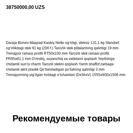
38750000,00
UZS
Shaxsiy konsultatsiya olish
Daraja Biznes Maqsad Kasbiy Netto og‘irligi, steksiz 131,1 kg Standart
og‘irlikdagi stek 91 kg (200 f.) Tarozili stek plitalarining qalinligi 19 mm
Trenajyor ramasi profili RT50x100 mm Tarozili stek ramasi profili
PR95x81,1 mm O‘rindiq, suyanchiq va valiklarni qoplash Yeyilishga
chidamli sun’iy charm Tarozili stekni qoplash Yarim shaffof zarbaga
chidamli akril plastik Qo‘llaniladigan po‘latning qalinligi 3 mm
Trenajyorning yig‘ilgan holdagi o‘lchamlari (DxShxV) 1555x900x1506 mm
Рекомендуемые товары