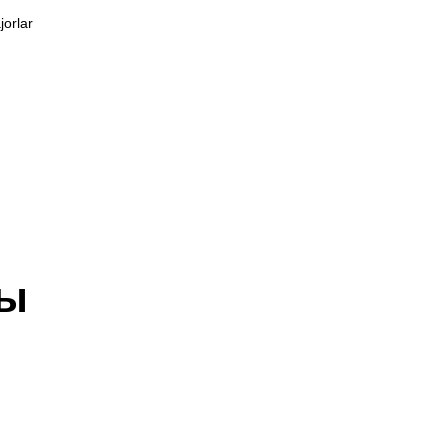
jorlar
ры