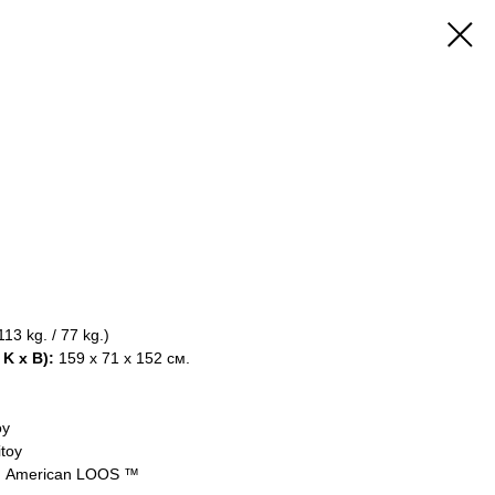
ish
113 kg. / 77 kg.)
 K x B):
159 x 71 x 152 см.
oy
toy
m American LOOS ™