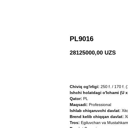
PL9016
28125000,00
UZS
Shaxsiy konsultatsiya ol
Chiviq og'irligi:
250 f. / 170 f. (
Ishchi holatdagi o'lchami (U x
Qator:
PL
Maqsadi:
Professional
Ishlab chiqaruvchi davlat:
Xit
Brend kelib chiqqan davlat:
Xi
Tros:
Egiluvchan va Mustahka