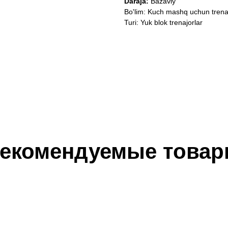
Daraja:
Bazaviy
Bo'lim: Kuch mashq uchun trena
Turi: Yuk blok trenajorlar
екомендуемые това