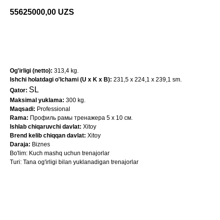
55625000,00
UZS
Shaxsiy konsultatsiya olish
Og'irligi (netto):
313,4 kg.
Ishchi holatdagi o'lchami (U x K x B):
231,5 x 224,1 x 239,1 sm.
SL
Qator:
Maksimal yuklama:
300 kg.
Maqsadi:
Professional
Rama:
Профиль рамы тренажера 5 х 10 см.
Ishlab chiqaruvchi davlat:
Xitoy
Brend kelib chiqqan davlat:
Xitoy
Daraja:
Biznes
Bo'lim: Kuch mashq uchun trenajorlar
Turi: Tana og'irligi bilan yuklanadigan trenajorlar