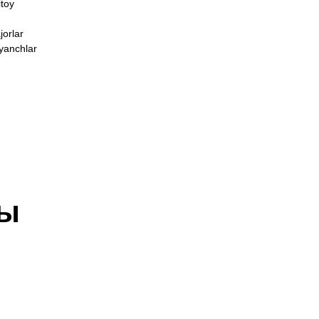
toy
jorlar
yanchlar
ры