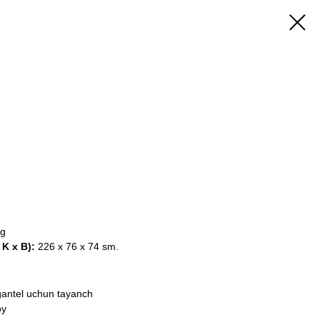
ish
kg
 K x B):
226 х 76 х 74 sm.
gantel uchun tayanch
oy