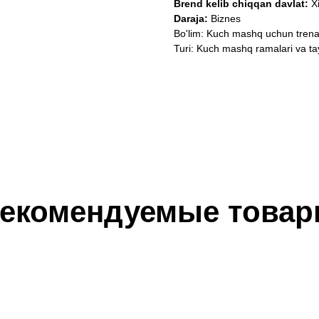
Brend kelib chiqqan davlat:
Xi
Daraja:
Biznes
Bo'lim: Kuch mashq uchun trena
Turi: Kuch mashq ramalari va ta
екомендуемые това