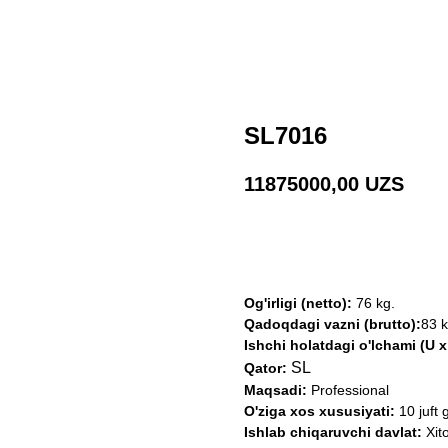
SL7016
11875000,00
UZS
Shaxsiy konsultatsiya ol
Og'irligi (netto):
76 kg.
Qadoqdagi vazni (brutto):
83 
Ishchi holatdagi o'lchami (U x
SL
Qator:
Maqsadi:
Professional
O'ziga xos xususiyati:
10 juft 
Ishlab chiqaruvchi davlat:
Xit