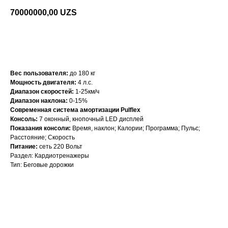
70000000,00
UZS
Получить персональную скидку
Вес пользователя:
до 180 кг
Мощность двигателя:
4 л.с.
Диапазон скоростей:
1-25км/ч
Диапазон наклона:
0-15%
Современная система амортизации Pulflex
Консоль:
7 оконный, кнопочный LED дисплей
Показания консоли:
Время, наклон; Калории; Программа; Пульс;
Расстояние; Скорость
Питание:
сеть 220 Вольт
Раздел: Кардиотренажеры
Тип: Беговые дорожки