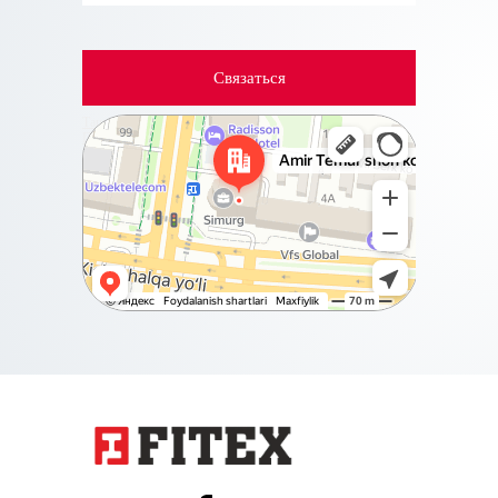
Связаться
Ташкент
Проспект Амира Темура, 88А на карте Ташкента,
ближайшее метро Бадамзар — Яндекс Карты