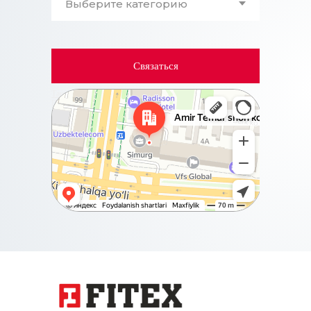
Связаться
Ташкент
Проспект Амира Темура, 88А на карте Ташкента,
ближайшее метро Бадамзар — Яндекс Карты