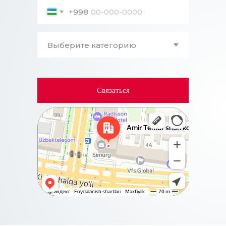
+998
Связаться
Ташкент
Проспект Амира Темура, 88А на карте Ташкента,
ближайшее метро Бадамзар — Яндекс Карты