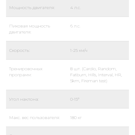
Мощность двигателя:
4 л.с.
Пиковая мощность
6 л.с.
двигателя:
Скорость:
1-25 км/ч
Тренировочных
8 шт. (Cardio, Random,
программ:
Fatburn, Hills, Interval, HR,
5km, Fireman test)
Угол наклона:
0-15°
Макс. вес пользователя:
180 кг