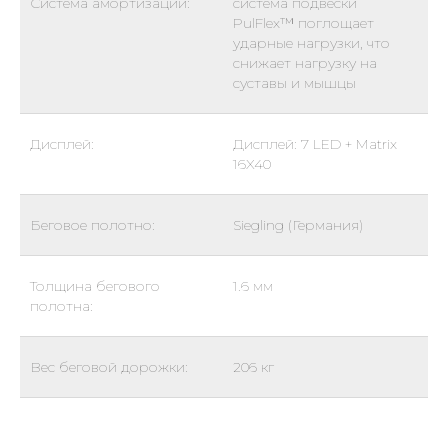
Система амортизации:
система подвески
PulFlex™ поглощает
ударные нагрузки, что
снижает нагрузку на
суставы и мышцы
Дисплей:
Дисплей: 7 LED + Matrix
16X40
Беговое полотно:
Siegling (Германия)
Толщина бегового
1.6 мм
полотна:
Вес беговой дорожки:
206 кг