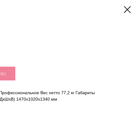
дку
Профессиональное Вес нетто 77,2 кг Габариты
(ДxШxВ) 1470x1020x1340 мм