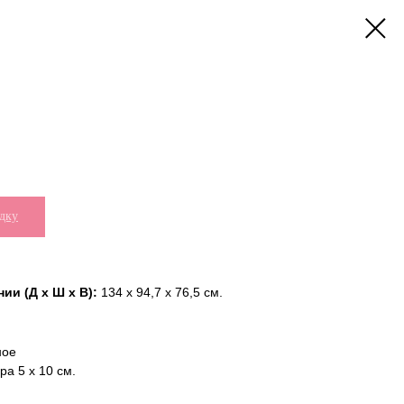
дку
ии (Д х Ш х В):
134 x 94,7 x 76,5 см.
ное
а 5 х 10 см.