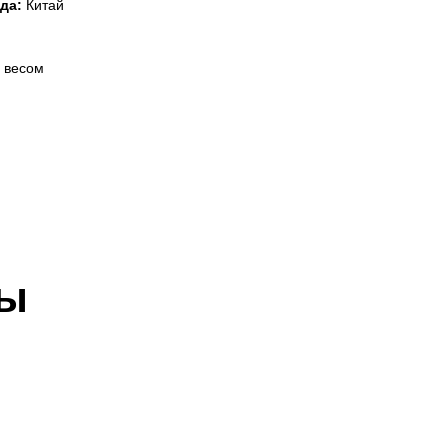
да:
Китай
 весом
ры