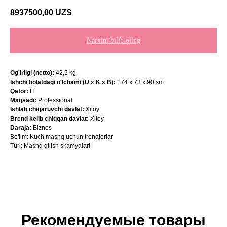
8937500,00
UZS
Narxini bilib oling
Og'irligi (netto):
42,5 kg.
Ishchi holatdagi o'lchami (U x K x B):
174 х 73 х 90 sm
Qator:
IT
Maqsadi:
Professional
Ishlab chiqaruvchi davlat:
Xitoy
Brend kelib chiqqan davlat:
Xitoy
Daraja:
Biznes
Bo'lim: Kuch mashq uchun trenajorlar
Turi: Mashq qilish skamyalari
Рекомендуемые товары