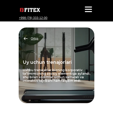
+998 (78) 333-12-00
Ortga
Uy uchun trenajorlari
Ushbu trenajerlar bizning korporativ
ta'limimizning asosiy elementiga aylandi,
shu bilan xodimlar uchun samarali va
interaktiv tajribani ham taqdim etdi.