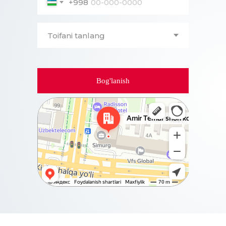
+998
Bog'lanish
Ташкент
Проспект Амира Темура, 88А на карте Ташкента,
ближайшее метро Бадамзар — Яндекс Карты