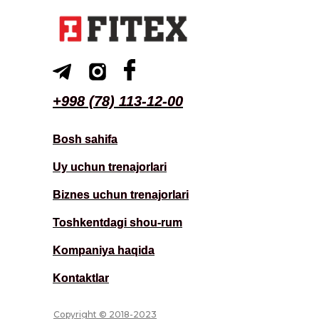
+998 (78) 113-12-00
+998 (78) 113-12-00
Bosh sahifa
Bosh sahifa
Uy uchun trenajorlari
Uy uchun trenajorlari
Biznes uchun trenajorlari
Biznes uchun trenajorlari
Toshkentdagi shou-rum
Toshkentdagi shou-rum
Kompaniya haqida
Kompaniya haqida
Kontaktlar
Kontaktlar
Copyright © 2018-2023