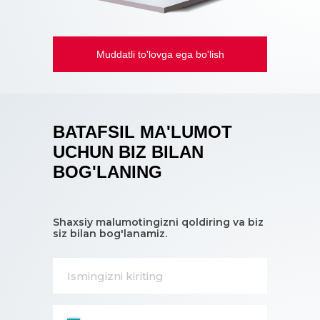
Muddatli to'lovga ega bo'lish
BATAFSIL MA'LUMOT
UCHUN BIZ BILAN
BOG'LANING
Shaxsiy malumotingizni qoldiring va biz
siz bilan bog'lanamiz.