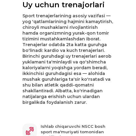
Uy uchun trenajorlari
Sport trenajerlarining asosiy vazifasi —
yog 'qatlamlarining hajmini kamaytirish,
chiroyli mushaklarni rivojlantirish
hamda organizmning yurak-qon tomir
tizimini mustahkamlashdan iborat.
Trenajerlar odatda 2ta katta guruhga
bo'linadi: kardio va kuch trenajerlari.
Birinchi guruhdagi uy trenajerlari aerob
yuklamani ta'minlaydi va qo'shimcha
kaloriyalarni yoqishga yordam beradi,
ikkinchisi guruhdagisi esa — alohida
mushak guruhlariga ta'sir ko'rsatadi va
shu bilan atletik qaddi-qomatni
shakllantiradi. Albatta, ko'rinadigan
natijalarga erishish uchun ulardan
birgalikda foydalanish zarur.
Ishlab chiqaruvchi NSCC bosh
sport ma'muriyati tomonidan