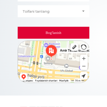
Bog'lanish
Ташкент
Проспект Амира Темура, 88А на карте Ташкента,
ближайшее метро Бадамзар — Яндекс Карты