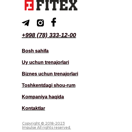
+998 (78) 333-12-00
+998 (78) 333-12-00
Bosh sahifa
Bosh sahifa
Uy uchun trenajorlari
Uy uchun trenajorlari
Biznes uchun trenajorlari
Biznes uchun trenajorlari
Toshkentdagi shou-rum
Toshkentdagi shou-rum
Kompaniya haqida
Kompaniya haqida
Kontaktlar
Kontaktlar
Copyright © 2018-2023
Impulse All rights reserved.