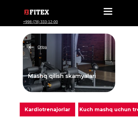
+998 (78) 333-12-00
Ortga
Mashq qilish skamyalari
Kardiotrenajorlar
Kuch mashq uchun tre