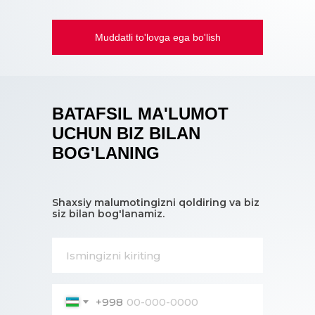
Muddatli to'lovga ega bo'lish
BATAFSIL MA'LUMOT
UCHUN BIZ BILAN
BOG'LANING
Shaxsiy malumotingizni qoldiring va biz
siz bilan bog'lanamiz.
+998